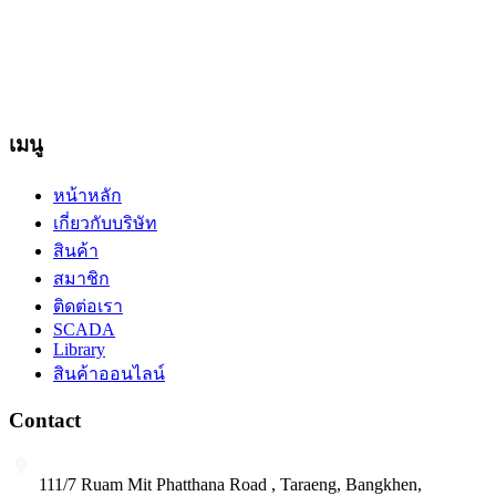
ภาพเคลื่อนไหว ที่ปรากฎอยู่บนหน้าเว็บไซต์ อยู่ภายใต้การสงวน
ลิขสิทธิ์และได้รับการคุ้มครองตามกฎหมาย ไม่อนุญาต ให้ทำ
ซ้ำ คัดลอก ดัดแปลง ส่วนหนึ่งส่วนใดหรือทั้งหมด โดยมิได้รับ
อนุญาตเป็นลายลักษณ์อักษรจากบริษัทฯ
เมนู
หน้าหลัก
เกี่ยวกับบริษัท
สินค้า
สมาชิก
ติดต่อเรา
SCADA
Library
สินค้าออนไลน์
Contact
111/7 Ruam Mit Phatthana Road , Taraeng, Bangkhen,