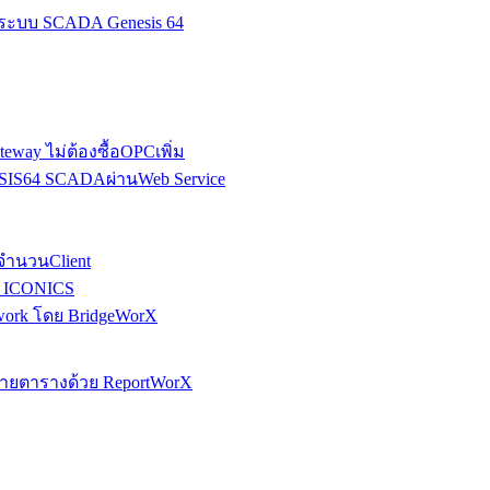
านระบบ SCADA Genesis 64
eway ไม่ต้องซื้อOPCเพิ่ม
ESIS64 SCADAผ่านWeb Service
ดจำนวนClient
์ ICONICS
twork โดย BridgeWorX
หลายตารางด้วย ReportWorX