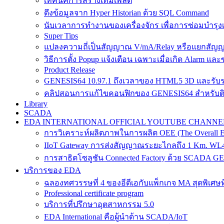
เทคนิคการสร้างเทมเพลต
ดึงข้อมูลจาก Hyper Historian ด้วย SQL Command
นับเวลาการทำงานของเครื่องจักร เพื่อการซ่อมบำรุงเชิ
Super Tips
แปลงความถี่เป็นสัญญาณ V/mA/Relay หรือแยกสั
วิธีการตั้ง Popup แจ้งเตือน เฉพาะเมื่อเกิด Alarm และซ
Product Release
GENESIS64 10.97.1 ถึงเวลาของ HTML5 3D และรับร
คลิปสอนการแก้ไขคอนฟิกของ GENESIS64 สำหรับติดต
Library
SCADA
EDA INTERNATIONAL OFFICIAL YOUTUBE CHANNE
การวิเคราะห์ผลิตภาพในการผลิต OEE (The Overall Equ
IIoT Gateway การส่งสัญญาณระยะไกลถึง 1 Km. W
การสาธิตโซลูชัน Connected Factory ด้วย SCADA G
บริการของ EDA
ฉลองทศวรรษที่ 4 ของอีดีเอกับแพ็กเกจ MA สุดพิเศษที
Professional certificate program
บริการที่ปรึกษาอุตสาหกรรม 5.0
EDA International คือผู้นำด้าน SCADA/IoT