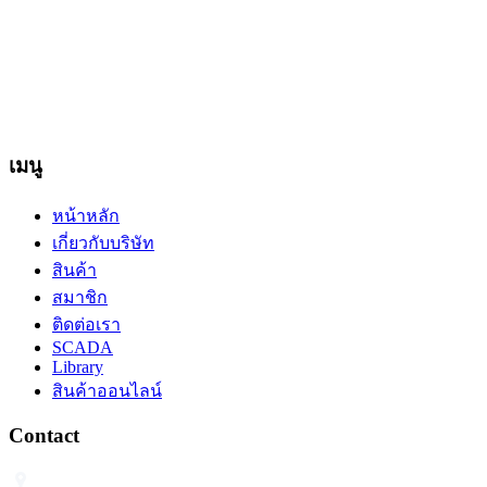
สงวนลิขสิทธิ์ทั้งหมด ทุกข้อความ รูปภาพ งานกราฟฟิค และ
ภาพเคลื่อนไหว ที่ปรากฎอยู่บนหน้าเว็บไซต์ อยู่ภายใต้การสงวน
ลิขสิทธิ์และได้รับการคุ้มครองตามกฎหมาย ไม่อนุญาต ให้ทำ
ซ้ำ คัดลอก ดัดแปลง ส่วนหนึ่งส่วนใดหรือทั้งหมด โดยมิได้รับ
อนุญาตเป็นลายลักษณ์อักษรจากบริษัทฯ
เมนู
หน้าหลัก
เกี่ยวกับบริษัท
สินค้า
สมาชิก
ติดต่อเรา
SCADA
Library
สินค้าออนไลน์
Contact