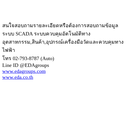
สนใจสอบถามรายละเอียดหรือต้องการสอบถามข้อมูล
ระบบ SCADA ระบบควบคุมอัตโนมัติทาง
อุตสาหกรรม,สินค้า,อุปกรณ์เครื่องมือวัดและควบคุมทาง
ไฟฟ้า
โทร 02-793-8787 (Auto)
Line ID @EDAgroups
www.edagroups.com
www.eda.co.th
**สงวนลิขสิทธิ์ทั้งหมด โดย EDA International LTD.
สงวนลิขสิทธิ์ทั้งหมด ทุกข้อความ รูปภาพ งานกราฟฟิค และ
ภาพเคลื่อนไหว ที่ปรากฎอยู่บนหน้าเว็บไซต์ อยู่ภายใต้การสงวน