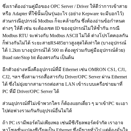
ซึ่งเราต้องอ่านคู่มือของ OPC Server / Driver ให้ดีว่าการเข้าสาย
หรือ Adapter ที่ใช้นั้นเป็นรุ่นอะไร (อย่าง Kepware จะมีบอกไว้)
ส่วนกรณีอุปกรณ์ Modbus ก็จะคล้ายกัน ซึ่งต้องอ่านข้อกำหนด
ต่างๆ ให้ดี เช่น จะต้องเซต ID ของอุปกรณ์ไม่ให้ซ้ำกัน กรณี
Modbus RTU จะพ่วงกับ Modbus ASCII ไม่ได้ ต่างโปรโตคอลกัน
ก็พ่วงกันไม่ได้ ระยะสายRS485ยาวสูงสุดได้เท่าใด (บางอุปกรณ์
ได้ 1.2km บางอุปกรณ์ได้ 500 m ต้องดูร่วมกับคู่มืออุปกรณ์ด้วย)
Buad rate/Stop bit ต้องตรงกัน เป็นต้น
อีกตัวอย่างหนึ่งคืออุปกรณ์ที่มี Ethernet เช่น OMRON CS1, CJ1,
CJ2, ฯลฯ ซึ่งสามารถสื่อสารกับ Driver/OPC Server ผ่าน Ethernet
ได้ ซึ่งไม่ยุ่งยากสามารถต่อสาย LAN เข้าระบบเครือข่ายมาที่
PC ที่มี Driver/OPC Server ได้
ส่วนอุปกรณ์ที่ไม่เข้าพวกใคร ก็ต้องแยกเดี่ยว ๆ มาเข้าPC จะเอา
ไปต่อพ่วงรวมกันกับอุปรณ์อื่นไม่ได้
ถ้า PC เรามีพอร์ตไม่เพียงพอ เช่นมีซีเรียลพอร์ตจำกัด เราอาจ
หาโซลูชั่นแปลงซีเรียลเป็น Ethernet ซึ่งมีขายทั่วไป แต่ต้องมั่นใจ