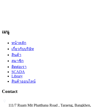
ภาพเคลื่อนไหว ที่ปรากฎอยู่บนหน้าเว็บไซต์ อยู่ภายใต้การสงวน
ลิขสิทธิ์และได้รับการคุ้มครองตามกฎหมาย ไม่อนุญาต ให้ทำ
ซ้ำ คัดลอก ดัดแปลง ส่วนหนึ่งส่วนใดหรือทั้งหมด โดยมิได้รับ
อนุญาตเป็นลายลักษณ์อักษรจากบริษัทฯ
เมนู
หน้าหลัก
เกี่ยวกับบริษัท
สินค้า
สมาชิก
ติดต่อเรา
SCADA
Library
สินค้าออนไลน์
Contact
111/7 Ruam Mit Phatthana Road , Taraeng, Bangkhen,