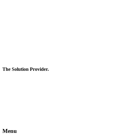
The Solution Provider.
**สงวนลิขสิทธิ์ทั้งหมด โดย EDA International LTD.
สงวนลิขสิทธิ์ทั้งหมด ทุกข้อความ รูปภาพ งานกราฟฟิค และ
ภาพเคลื่อนไหว ที่ปรากฎอยู่บนหน้าเว็บไซต์ อยู่ภายใต้การสงวน
ลิขสิทธิ์และได้รับการคุ้มครองตามกฎหมาย ไม่อนุญาต ให้ทำ
ซ้ำ คัดลอก ดัดแปลง ส่วนหนึ่งส่วนใดหรือทั้งหมด โดยมิได้รับ
อนุญาตเป็นลายลักษณ์อักษรจากบริษัทฯ
Menu