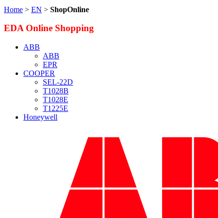
Home
>
EN
>
ShopOnline
EDA Online Shopping
ABB
ABB
EPR
COOPER
SEL-22D
T1028B
T1028E
T1225E
Honeywell