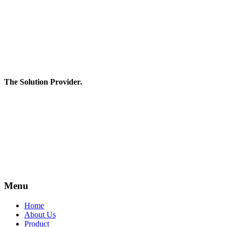
The Solution Provider.
**สงวนลิขสิทธิ์ทั้งหมด โดย EDA International LTD.
สงวนลิขสิทธิ์ทั้งหมด ทุกข้อความ รูปภาพ งานกราฟฟิค และ
ภาพเคลื่อนไหว ที่ปรากฎอยู่บนหน้าเว็บไซต์ อยู่ภายใต้การสงวน
ลิขสิทธิ์และได้รับการคุ้มครองตามกฎหมาย ไม่อนุญาต ให้ทำ
ซ้ำ คัดลอก ดัดแปลง ส่วนหนึ่งส่วนใดหรือทั้งหมด โดยมิได้รับ
อนุญาตเป็นลายลักษณ์อักษรจากบริษัทฯ
Menu
Home
About Us
Product